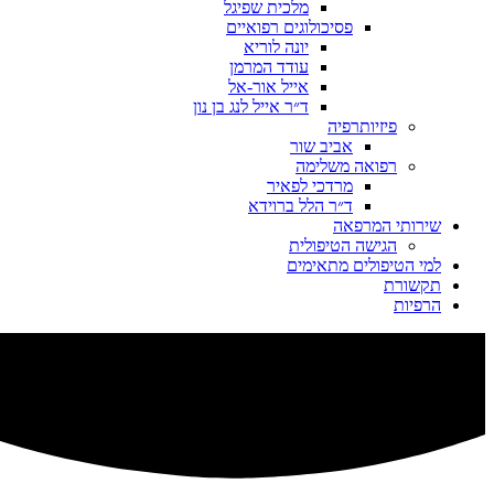
מלכית שפיגל
פסיכולוגים רפואיים
יונה לוריא
עודד המרמן​
אייל אור-אל​
ד״ר אייל לנג בן נון
פיזיותרפיה
אביב שור
רפואה משלימה
מרדכי לפאיר
ד״ר הלל ברוידא
שירותי המרפאה
הגישה הטיפולית
למי הטיפולים מתאימים
תקשורת
הרפיות