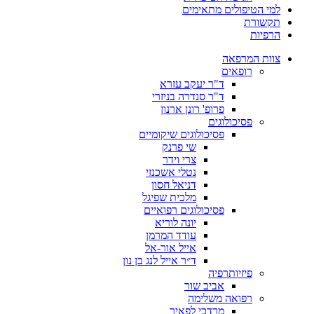
למי הטיפולים מתאימים
תקשורת
הרפיות
צוות המרפאה
רופאים
ד"ר יעקב עזרא
ד"ר סנדרה בניזרי
פרופ' רונן ארנון
פסיכולוגים
פסיכולוגים שיקומיים
שי פרנק
צרי וידר
נטלי אשכנזי
דניאל חסון
מלכית שפיגל
פסיכולוגים רפואיים
יונה לוריא
עודד המרמן​
אייל אור-אל​
ד״ר אייל לנג בן נון
פיזיותרפיה
אביב שור
רפואה משלימה
מרדכי לפאיר