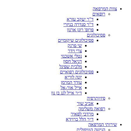
צוות המרפאה
רופאים
ד"ר יעקב עזרא
ד"ר סנדרה בניזרי
פרופ' רונן ארנון
פסיכולוגים
פסיכולוגים שיקומיים
שי פרנק
צרי וידר
נטלי אשכנזי
דניאל חסון
מלכית שפיגל
פסיכולוגים רפואיים
יונה לוריא
עודד המרמן​
אייל אור-אל​
ד״ר אייל לנג בן נון
פיזיותרפיה
אביב שור
רפואה משלימה
מרדכי לפאיר
ד״ר הלל ברוידא
שירותי המרפאה
הגישה הטיפולית