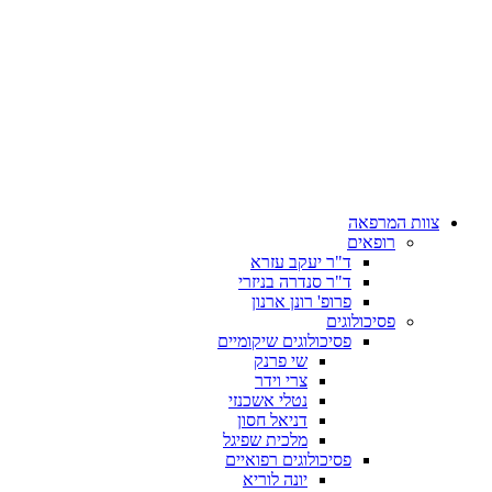
צוות המרפאה
רופאים
ד"ר יעקב עזרא
ד"ר סנדרה בניזרי
פרופ' רונן ארנון
פסיכולוגים
פסיכולוגים שיקומיים
שי פרנק
צרי וידר
נטלי אשכנזי
דניאל חסון
מלכית שפיגל
פסיכולוגים רפואיים
יונה לוריא