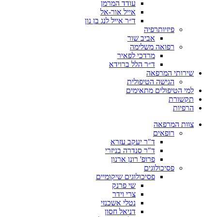
עודד המרמן​
אייל אור-אל​
ד״ר אייל לנג בן נון
פיזיותרפיה
אביב שור
רפואה משלימה
מרדכי לפאיר
ד״ר הלל ברוידא
שירותי המרפאה
הגישה הטיפולית
למי הטיפולים מתאימים
תקשורת
הרפיות
צוות המרפאה
רופאים
ד"ר יעקב עזרא
ד"ר סנדרה בניזרי
פרופ' רונן ארנון
פסיכולוגים
פסיכולוגים שיקומיים
שי פרנק
צרי וידר
נטלי אשכנזי
דניאל חסון